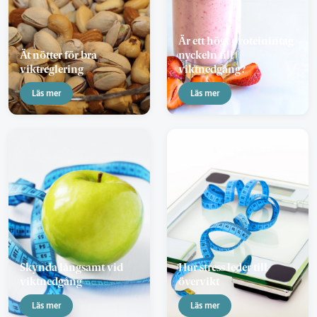
Är ett högt proteinintag
Ät nötter för bra
nyckeln till
viktreglering
viktnedgång?
Läs mer
Läs mer
Skynda långsamt vid
Hur stress leder till
viktnedgång
övervikt
Läs mer
Läs mer