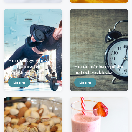
Hur du bygger muskler
och bränner fett
Hur du mår beror på din
samtidigt
mat och sovklocka
Läs mer
Läs mer