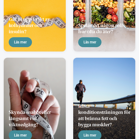
Går vi upp i vikt av
kolhydrater och
Spelar det någon roll
insulin?
hur ofta du äter?
Läs mer
Läs mer
Bästa
Skynda snabbt eller
konditionsträningen för
långsamt vid
att bränna fett och
viktnedgång?
bygga muskler?
Läs mer
Läs mer