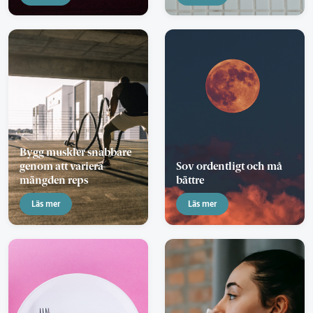
Bygg muskler snabbare
genom att variera
Sov ordentligt och må
mängden reps
bättre
Läs mer
Läs mer