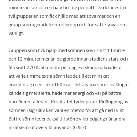
mindre än sex och en halv timme per natt. De delades in i
två grupper en som fick hjälp med att sova mer och en
grupp som agerade kontrollgrupp och fortsatte sova som
vanligt.
Gruppen som fick hjälp med sömnen sov i snitt 1 timme
och 12 minuter mer än de gjorde innan studiens start, och
åt i snitt 270 Kcal mindre per dag, Forskarna räknade ut
att varje timme extra sömn ledde till ett minskat
energiintag med cirka 160 kcal. Deltagarna som sov längre
kände sig mer alerta, hade mer energi och var på bättre
humör rent allmänt. Resultatet tyder på att förlängning av
sömnen i sig själv kan vara en metod för att gå ned i vikt.
Bättre sömn leder också till större viktnedgång när andra
insatser mot övervikt används (6 & 7).