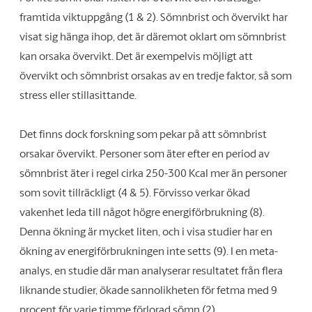
framtida viktuppgång (1 & 2). Sömnbrist och övervikt har
visat sig hänga ihop, det är däremot oklart om sömnbrist
kan orsaka övervikt. Det är exempelvis möjligt att
övervikt och sömnbrist orsakas av en tredje faktor, så som
stress eller stillasittande.
Det finns dock forskning som pekar på att sömnbrist
orsakar övervikt. Personer som äter efter en period av
sömnbrist äter i regel cirka 250-300 Kcal mer än personer
som sovit tillräckligt (4 & 5). Förvisso verkar ökad
vakenhet leda till något högre energiförbrukning (8).
Denna ökning är mycket liten, och i visa studier har en
ökning av energiförbrukningen inte setts (9). I en meta-
analys, en studie där man analyserar resultatet från flera
liknande studier, ökade sannolikheten för fetma med 9
procent för varje timme förlorad sömn (2).