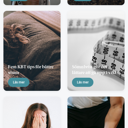
Fem KBT tips för bättre
Sömnbrist gör det
sömn
lättare att gå upp i vikt
Läs mer
Läs mer