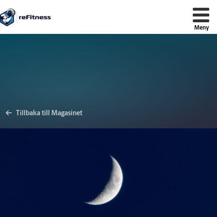
reFitness
Tillbaka till Magasinet