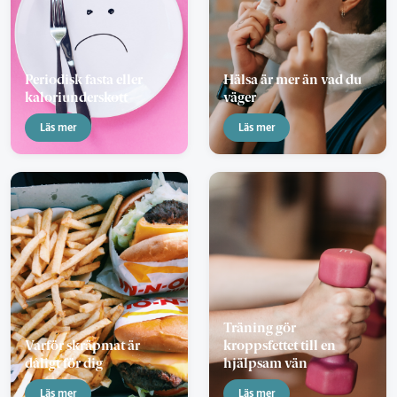
Periodisk fasta eller
Hälsa är mer än vad du
kaloriunderskott
väger
Läs mer
Läs mer
Träning gör
Varför skräpmat är
kroppsfettet till en
dåligt för dig
hjälpsam vän
Läs mer
Läs mer