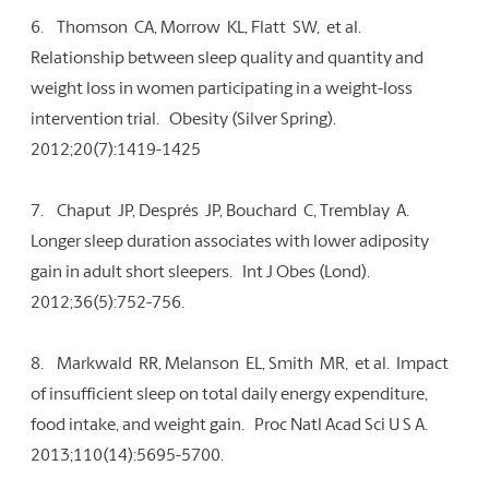
6.
Thomson CA, Morrow KL, Flatt SW, et al.
Relationship between sleep quality and quantity and
weight loss in women participating in a weight-loss
intervention trial. Obesity (Silver Spring).
2012;20(7):1419-1425
7.
Chaput JP, Després JP, Bouchard C, Tremblay A.
Longer sleep duration associates with lower adiposity
gain in adult short sleepers. Int J Obes (Lond).
2012;36(5):752-756.
8.
Markwald RR, Melanson EL, Smith MR, et al. Impact
of insufficient sleep on total daily energy expenditure,
food intake, and weight gain. Proc Natl Acad Sci U S A.
2013;110(14):5695-5700.