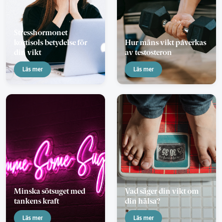
Stresshormonet
kortisols betydelse för
Hur mäns vikt påverkas
din vikt
av testosteron
Läs mer
Läs mer
Minska sötsuget med
Vad säger din vikt om
tankens kraft
din hälsa?
Läs mer
Läs mer