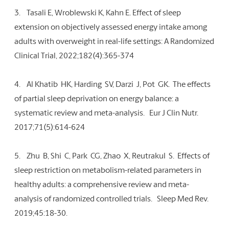
3.
Tasali E, Wroblewski K, Kahn E. Effect of sleep
extension on objectively assessed energy intake among
adults with overweight in real-life settings: A Randomized
Clinical Trial, 2022;182(4):365-374
4.
Al Khatib HK, Harding SV, Darzi J, Pot GK. The effects
of partial sleep deprivation on energy balance: a
systematic review and meta-analysis. Eur J Clin Nutr.
2017;71(5):614-624
5.
Zhu B, Shi C, Park CG, Zhao X, Reutrakul S. Effects of
sleep restriction on metabolism-related parameters in
healthy adults: a comprehensive review and meta-
analysis of randomized controlled trials. Sleep Med Rev.
2019;45:18-30.