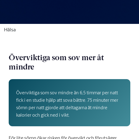
Hälsa
Överviktiga som sov mer åt
mindre
Överviktiga som sov mindre än 6,5 timmar per natt
fick i en studie hjälp att sova bättre. 75 minuter mer
sömn per natt gjorde att deltagarna åt mindre
kalorier och gick ned i vikt.
För lite sömn ökar risken för övervikt och förutsäger