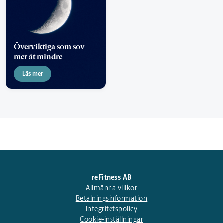
Överviktiga som sov
mer åt mindre
Läs mer
reFitness AB
Allmänna villkor
Betalningsinformation
Integritetspolicy
Cookie-inställningar