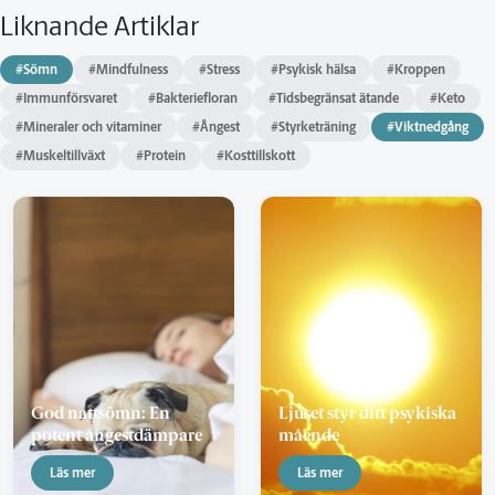
Liknande Artiklar
#Sömn
#Mindfulness
#Stress
#Psykisk hälsa
#Kroppen
#Immunförsvaret
#Bakteriefloran
#Tidsbegränsat ätande
#Keto
#Mineraler och vitaminer
#Ångest
#Styrketräning
#Viktnedgång
#Muskeltillväxt
#Protein
#Kosttillskott
God nattsömn: En
Ljuset styr ditt psykiska
potent ångestdämpare
mående
Läs mer
Läs mer