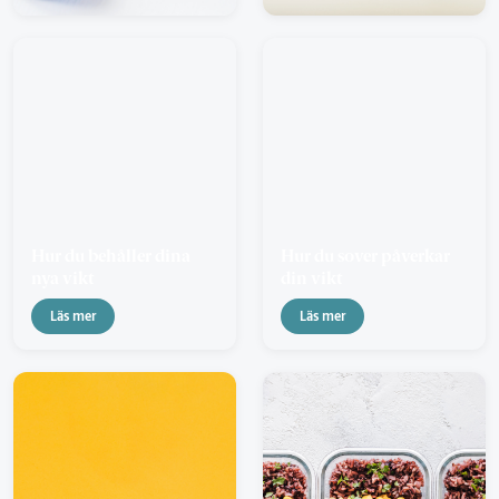
Hur du behåller dina
Hur du sover påverkar
nya vikt
din vikt
Läs mer
Läs mer