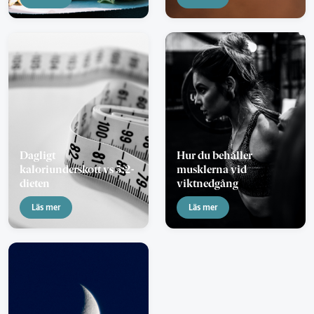
Dagligt
Hur du behåller
kaloriunderskott vs 5:2-
musklerna vid
dieten
viktnedgång
Läs mer
Läs mer