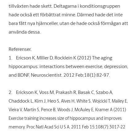
tillväxten hade skett. Deltagarna i konditionsgruppen
hade också ett förbättrat minne. Därmed hade det inte
bara fått nya hjärnceller, utan de hade också förmågan att
använda dessa.
Referenser.
1.
Ericson K, MIller D, Rocklein K (2012) The aging
hippocampus: interactions between exercise, depression,
and BDNF, Neuroscientist. 2012 Feb;18(1):82-97.
2.
Erickson K, Voss M, Prakash R, Basak C, Szabo A,
Chaddock L, Kim J, Heo
S, Alves H, White S, Wojcicki T, Mailey E,
Vieira V, Martin S, Pence B, Woods J, McAuley E, Kramer A (2011)
Exercise training increases size of hippocampus and improves
memory. Proc Natl Acad Sci U S A. 2011 Feb 15;108(7):3017-22