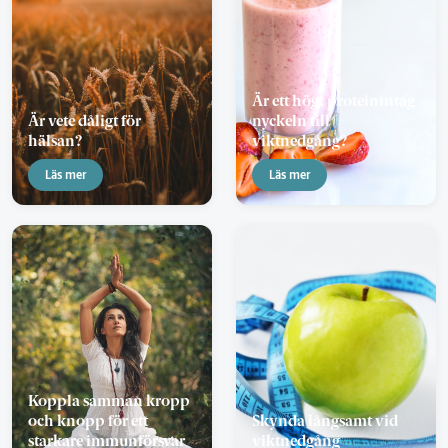
Är ett högt proteinintag
Är vete dåligt för
nyckeln till
hälsan?
viktnedgång?
Läs mer
Läs mer
Koppla samman kropp
och knopp för ett
Skynda långsamt vid
starkare immunförsvar
viktnedgång