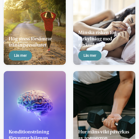
Minska risken för
Hög stress försämrar
förkylning med
träningsresultatet
zinktillskott
Läs mer
Läs mer
Konditionsträning
Hur mäns vikt påverkas
föryngrar hjärnan
av testosteron