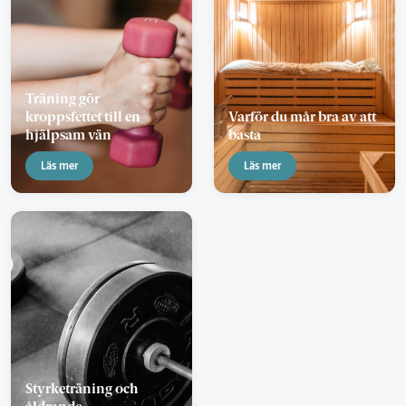
Träning gör
kroppsfettet till en
Varför du mår bra av att
hjälpsam vän
basta
Läs mer
Läs mer
Styrketräning och