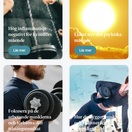
Hög inflammation
negativt för kvinnors
Ljuset styr ditt psykiska
mående
mående
Läs mer
Läs mer
Fokusera på de
arbetande musklerna
Hur du bygger muskler
och förbättra ditt
och bränner fett
träningsresultat
samtidigt