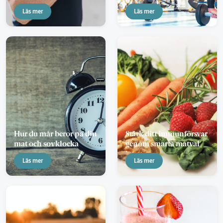
Läs mer
Läs mer
Hur du mår beror på din
Stärk ditt immunförsvar
mat och sovklocka
genom smarta matval
Läs mer
Läs mer