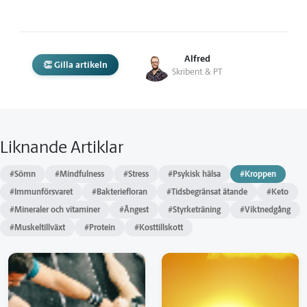
Alfred
👏 Gilla artikeln
Skribent & PT
Liknande Artiklar
#Sömn
#Mindfulness
#Stress
#Psykisk hälsa
#Kroppen
#Immunförsvaret
#Bakteriefloran
#Tidsbegränsat ätande
#Keto
#Mineraler och vitaminer
#Ångest
#Styrketräning
#Viktnedgång
#Muskeltillväxt
#Protein
#Kosttillskott