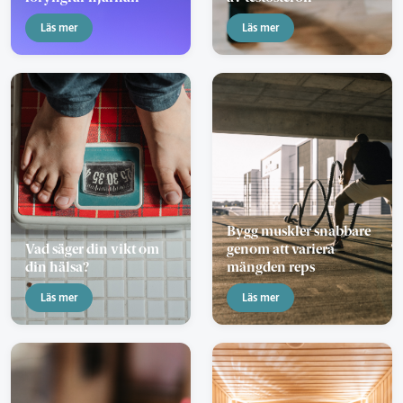
Läs mer
Läs mer
Bygg muskler snabbare
Vad säger din vikt om
genom att variera
din hälsa?
mängden reps
Läs mer
Läs mer