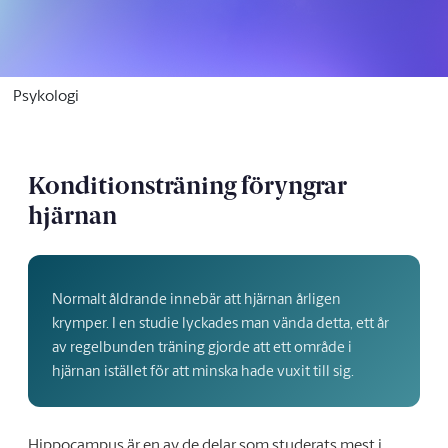
Psykologi
Konditionsträning föryngrar
hjärnan
Normalt åldrande innebär att hjärnan årligen
krymper. I en studie lyckades man vända detta, ett år
av regelbunden träning gjorde att ett område i
hjärnan istället för att minska hade vuxit till sig.
Hippocampus är en av de delar som studerats mest i