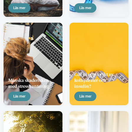
Läs mer
Läs mer
Går vi upp i vikt av
Minska skaderisken
kolhydrater och
med stresshantering
insulin?
Läs mer
Läs mer