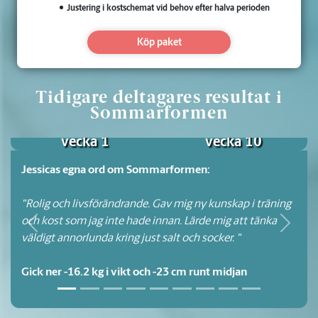
Justering i kostschemat vid behov efter halva perioden
Köp paket
Tidigare deltagares resultat i
-16.2 kg
Sommarformen
-23 cm midja
vecka 1
vecka 10
Jessicas egna ord om Sommarformen:
"Rolig och livsförändrande. Gav mig ny kunskap i träning
och kost som jag inte hade innan. Lärde mig att tänka
väldigt annorlunda kring just salt och socker. "
Gick ner -16.2 kg i vikt och -23 cm runt midjan