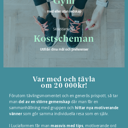
Gym
med eller utan redskap
Skräddarsydda
Kostscheman
Utifrån dina mål och preferenser
Var med och tävla
om 20 000kr!
Förutom tävlingsmomentet och en generös prispott, så tar
man
del av en större gemenskap
där man får en
sammanhållning med gruppen och
hittar nya motiverande
vänner
som gör samma individuella resa som en själv.
I Luciaformen får man
massvis med tips
, motiverande ord