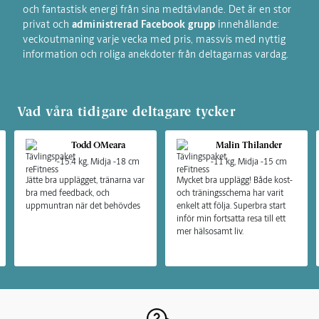
och fantastisk energi från sina medtävlande. Det är en stor
privat och
administrerad Facebook grupp
innehållande:
veckoutmaning varje vecka med pris, massvis med nyttig
information och roliga anekdoter från deltagarnas vardag.
Vad våra tidigare deltagare tycker
Todd OMeara
Malin Thilander
-15.4 kg, Midja -18 cm
-11 kg, Midja -15 cm
Jätte bra upplägget, tränarna var
Mycket bra upplägg! Både kost-
bra med feedback, och
och träningsschema har varit
uppmuntran när det behövdes
enkelt att följa. Superbra start
inför min fortsatta resa till ett
mer hälsosamt liv.