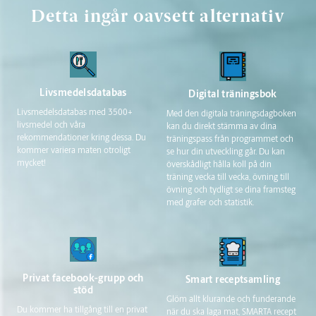
Detta ingår oavsett alternativ
Livsmedelsdatabas
Digital träningsbok
Livsmedelsdatabas med 3500+
Med den digitala träningsdagboken
livsmedel och våra
kan du direkt stämma av dina
rekommendationer kring dessa. Du
träningspass från programmet och
kommer variera maten otroligt
se hur din utveckling går. Du kan
mycket!
överskådligt hålla koll på din
träning vecka till vecka, övning till
övning och tydligt se dina framsteg
med grafer och statistik.
Privat facebook-grupp och
Smart receptsamling
stöd
Glöm allt klurande och funderande
Du kommer ha tillgång till en privat
när du ska laga mat, SMARTA recept