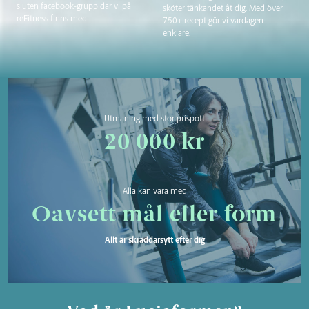
sluten facebook-grupp där vi på
sköter tänkandet åt dig. Med över
reFitness finns med.
750+ recept gör vi vardagen
enklare.
Utmaning med stor prispott
20 000 kr
Alla kan vara med
Oavsett mål eller form
Allt är skräddarsytt efter dig